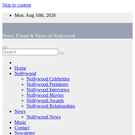
Skip to content
Mon. Aug 10th, 2026
News, Events & Views of Nollywood
Home
Nollywood
Nollywood Celebrities
Nollywood Premieres
Nollywood Interviews
Nollywood Movies
Nollywood Awards
Nollywood Relationships
News
Nollywood News
Music
Contact
Newsletter