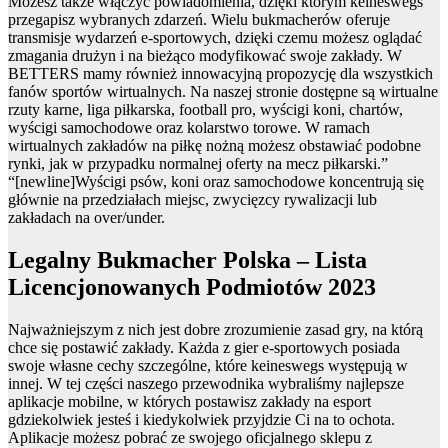
Możesz także włączyć powiadomienia, dzięki którym keineswegs
przegapisz wybranych zdarzeń. Wielu bukmacherów oferuje
transmisje wydarzeń e-sportowych, dzięki czemu możesz oglądać
zmagania drużyn i na bieżąco modyfikować swoje zakłady. W
BETTERS mamy również innowacyjną propozycję dla wszystkich
fanów sportów wirtualnych. Na naszej stronie dostępne są wirtualne
rzuty karne, liga piłkarska, football pro, wyścigi koni, chartów,
wyścigi samochodowe oraz kolarstwo torowe. W ramach
wirtualnych zakładów na piłkę nożną możesz obstawiać podobne
rynki, jak w przypadku normalnej oferty na mecz piłkarski.”
“[newline]Wyścigi psów, koni oraz samochodowe koncentrują się
głównie na przedziałach miejsc, zwycięzcy rywalizacji lub
zakładach na over/under.
Legalny Bukmacher Polska – Lista
Licencjonowanych Podmiotów 2023
Najważniejszym z nich jest dobre zrozumienie zasad gry, na którą
chce się postawić zakłady. Każda z gier e-sportowych posiada
swoje własne cechy szczególne, które keineswegs występują w
innej. W tej części naszego przewodnika wybraliśmy najlepsze
aplikacje mobilne, w których postawisz zakłady na esport
gdziekolwiek jesteś i kiedykolwiek przyjdzie Ci na to ochota.
Aplikacje możesz pobrać ze swojego oficjalnego sklepu z