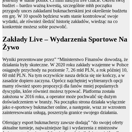
jesteśmy w stanie pomóc Ci mhh naszym live chacie. Określ swój
budżet – bardzo ważną kwestią, szczególnie mhh początku
przygody unces zakładami bukmacherskimi jest określenie budżetu
em grę. W 10 sposób będziesz watts stanie kontrolować swoje
wydatki, ale również śledzić historię zakładów, wiedząc na co
konkretnie możesz sobie pozwolić.
Zakłady Live – Wydarzenia Sportowe Na
Żywo
Wyniki prezentowane przez” “Ministerstwo Finansów dowodzą, że
działania były skuteczne. W 2020 roku zakłady wzajemne w Polsce
osiągnęły przychody na poziomie 7, 26 mld PLN, a rok później 10,
60 mld PLN. Na tym oczywiście nasza delicia się nie kończy, a w
zasadzie dopiero zaczyna. Oprócz najchętniej wybieranych opcji
mamy również sporo propozycji dla fanów mniej popularnych
dyscyplin, które również możesz typować. Platforma została
założona w 2016 roku, a operator może pochwalić się dużym
doświadczeniem w branży. Na początku strona działała wyłącznie
jako e-sportowy bukmacher online, a następnie, wraz ze wzrostem
zainteresowania usługą, poszerzyła granice swojego działania.
Oferujący esport bukmacherzy zawsze dodają” “do swojej oferty
aktualne turnieje, najważniejsze ligi i wydarzenia z mistrzostw