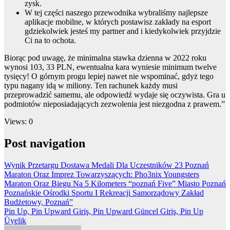
zysk.
W tej części naszego przewodnika wybraliśmy najlepsze
aplikacje mobilne, w których postawisz zakłady na esport
gdziekolwiek jesteś my partner and i kiedykolwiek przyjdzie
Ci na to ochota.
Biorąc pod uwagę, że minimalna stawka dzienna w 2022 roku
wynosi 103, 33 PLN, ewentualna kara wyniesie minimum twelve
tysięcy! O górnym progu lepiej nawet nie wspominać, gdyż tego
typu nagany idą w miliony. Ten rachunek każdy musi
przeprowadzić samemu, ale odpowiedź wydaje się oczywista. Gra u
podmiotów nieposiadających zezwolenia jest niezgodna z prawem.”
Views: 0
Post navigation
Wynik Przetargu Dostawa Medali Dla Uczestników 23 Poznań
Maraton Oraz Imprez Towarzyszących: Pho3nix Youngsters
Maraton Oraz Biegu Na 5 Kilometers “poznań Five” Miasto Poznań
Poznańskie Ośrodki Sportu I Rekreacji Samorządowy Zakład
Budżetowy, Poznań”
Pin Up, Pin Upward Giriş, Pin Upward Güncel Giriş, Pin Up
Üyelik