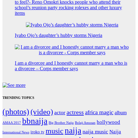
to feel?- Reno Omokri knocks people who attend their
school’s reunion party rocking rolexes and other luxury
items
Iyabo Ojo’s daughter’s hubby storms Nigeria
I am a divorcee and I honestly cannot marry a man who is
a divorcee – Corps member says
TRENDING TOPICS
(photos)
(video)
actress
africa magic
actor
album
bbnaija
hollywood
Big Brother Naija
AMAA 2017
Bolaji Amusan
naija
music
naija music
Naija
iroko tv
International News