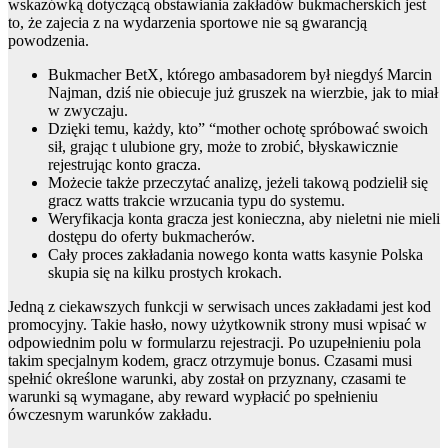
wskazówką dotyczącą obstawiania zakładów bukmacherskich jest
to, że zajecia z na wydarzenia sportowe nie są gwarancją
powodzenia.
Bukmacher BetX, którego ambasadorem był niegdyś Marcin
Najman, dziś nie obiecuje już gruszek na wierzbie, jak to miał
w zwyczaju.
Dzięki temu, każdy, kto” “mother ochotę spróbować swoich
sił, grając t ulubione gry, może to zrobić, błyskawicznie
rejestrując konto gracza.
Możecie także przeczytać analizę, jeżeli takową podzielił się
gracz watts trakcie wrzucania typu do systemu.
Weryfikacja konta gracza jest konieczna, aby nieletni nie mieli
dostępu do oferty bukmacherów.
Cały proces zakładania nowego konta watts kasynie Polska
skupia się na kilku prostych krokach.
Jedną z ciekawszych funkcji w serwisach unces zakładami jest kod
promocyjny. Takie hasło, nowy użytkownik strony musi wpisać w
odpowiednim polu w formularzu rejestracji. Po uzupełnieniu pola
takim specjalnym kodem, gracz otrzymuje bonus. Czasami musi
spełnić określone warunki, aby został on przyznany, czasami te
warunki są wymagane, aby reward wypłacić po spełnieniu
ówczesnym warunków zakładu.