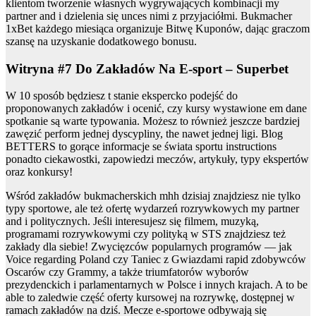
klientom tworzenie własnych wygrywających kombinacji my
partner and i dzielenia się unces nimi z przyjaciółmi. Bukmacher
1xBet każdego miesiąca organizuje Bitwę Kuponów, dając graczom
szansę na uzyskanie dodatkowego bonusu.
Witryna #7 Do Zakładów Na E-sport – Superbet
W 10 sposób będziesz t stanie ekspercko podejść do
proponowanych zakładów i ocenić, czy kursy wystawione em dane
spotkanie są warte typowania. Możesz to również jeszcze bardziej
zawęzić perform jednej dyscypliny, the nawet jednej ligi. Blog
BETTERS to gorące informacje se świata sportu instructions
ponadto ciekawostki, zapowiedzi meczów, artykuły, typy ekspertów
oraz konkursy!
Wśród zakładów bukmacherskich mhh dzisiaj znajdziesz nie tylko
typy sportowe, ale też ofertę wydarzeń rozrywkowych my partner
and i politycznych. Jeśli interesujesz się filmem, muzyką,
programami rozrywkowymi czy polityką w STS znajdziesz też
zakłady dla siebie! Zwycięzców popularnych programów — jak
Voice regarding Poland czy Taniec z Gwiazdami rapid zdobywców
Oscarów czy Grammy, a także triumfatorów wyborów
prezydenckich i parlamentarnych w Polsce i innych krajach. A to be
able to zaledwie część oferty kursowej na rozrywkę, dostępnej w
ramach zakładów na dziś. Mecze e-sportowe odbywają się