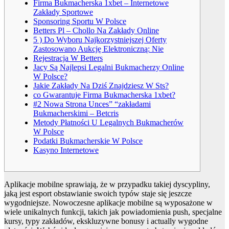
Firma Bukmacherska 1xbet – Internetowe
Zakłady Sportowe
Sponsoring Sportu W Polsce
Betters Pl – Chollo Na Zakłady Online
5 ) Do Wyboru Najkorzystniejszej Oferty
Zastosowano Aukcję Elektroniczną: Nie
Rejestracja W Betters
Jacy Są Najlepsi Legalni Bukmacherzy Online
W Polsce?
Jakie Zakłady Na Dziś Znajdziesz W Sts?
co Gwarantuje Firma Bukmacherska 1xbet?
#2 Nowa Strona Unces” “zakładami
Bukmacherskimi – Betcris
Metody Płatności U Legalnych Bukmacherów
W Polsce
Podatki Bukmacherskie W Polsce
Kasyno Internetowe
Aplikacje mobilne sprawiają, że w przypadku takiej dyscypliny,
jaką jest esport obstawianie swoich typów staje się jeszcze
wygodniejsze. Nowoczesne aplikacje mobilne są wyposażone w
wiele unikalnych funkcji, takich jak powiadomienia push, specjalne
kursy, typy zakładów, ekskluzywne bonusy i actually wygodne