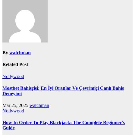
By
watchman
Related Post
Nollywood
Mostbet Bahisçisi: En İyi Oranlar Ve Çevrimiçi Canlı Bahis
Deneyimi
Mar 25, 2025
watchman
Nollywood
How In Order To Play Blackjack: The Complete Beginner’s
Guide