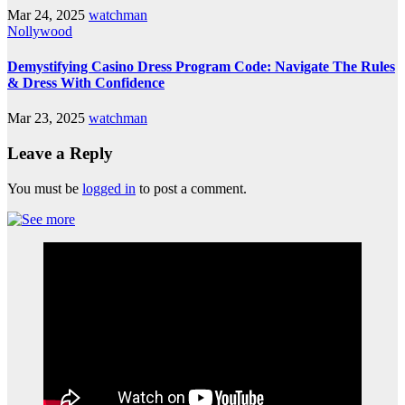
Mar 24, 2025
watchman
Nollywood
Demystifying Casino Dress Program Code: Navigate The Rules
& Dress With Confidence
Mar 23, 2025
watchman
Leave a Reply
You must be
logged in
to post a comment.