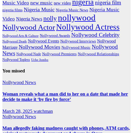
nigeria
nigeria film
Music Video
new music
new video
Nigeria Music
Nigeria Music
nigeria films
Nigeria Music News
nollywood
nolly
Video
Nigeria News
Nollywood Actress
Nollywood Actor
Nollywood Celebrity
Nollywood Awards
Nollywood Arts & Culture
Nollywood Events
Nollywood
Nollywood Interviews
Nollywood Death
Nollywood
Nollywood Movies
Marriage
Nollywood Music
News
Nollywood Premieres
Nollywood Nude
Nollywood Relationships
Nollywood Topless
Uche Jombo
You missed
Nollywood News
Woman reveals what a man did to her on a date that made her
decide to make it ‘by fire by force’
March 28, 2025
watchman
Nollywood News
Man allegedly faking madness caught with phones, ATM cards,