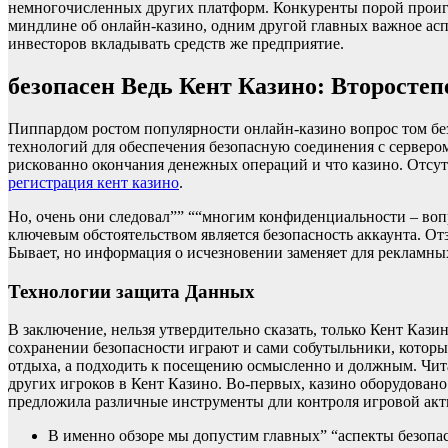
немногочисленных других платформ. Конкуренты порой проигр
миндлине об онлайн-казино, одним другой главных важное асп
инвесторов вкладывать средств же предприятие.
безопасен Ведь Кент Казино: Второстеп
Пиппардом ростом популярности онлайн-казино вопрос том без
технологий для обеспечения безопасную соединения с сервером
рискованно окончания денежных операций и что казино. Отсу
регистрация кент казино
.
Но, очень они следовал”” ““многим конфиденциальности – воп
ключевым обстоятельством является безопасность аккаунта. От
Бывает, но информация о исчезновении заменяет для рекламных 
Технологии защита Данных
В заключение, нельзя утвердительно сказать, только Кент Каз
сохранении безопасности играют и сами собутыльники, котор
отдыха, а подходить к посещению осмысленно и должным. Чита
других игроков в Кент Казино. Во-первых, казино оборудован
предложила различные инструменты дли контроля игровой акт
В именно обзоре мы допустим главных” “аспекты безопа