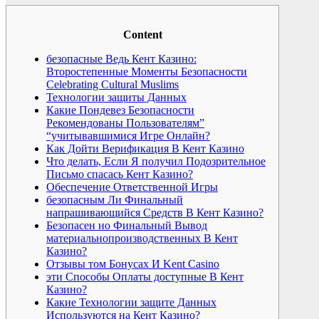
Content
безопасные Ведь Кент Казино:
Второстепенные Моменты Безопасности
Celebrating Cultural Muslims
Технологии защиты Данных
Какие Пондевез Безопасности
Рекомендованы Пользователям”
“учитывавшимися Игре Онлайн?
Как Дойти Верификация В Кент Казино
Что делать, Если Я получил Подозрительное
Письмо спасась Кент Казино?
Обеспечение Ответственной Игры
безопасным Ли Финальный
напрашивающийся Средств В Кент Казино?
Безопасен но Финальный Вывод
материальнопроизводственных В Кент
Казино?
Отзывы том Бонусах И Kent Casino
эти Способы Оплаты доступные В Кент
Казино?
Какие Технологии защите Данных
Используются на Кент Казино?