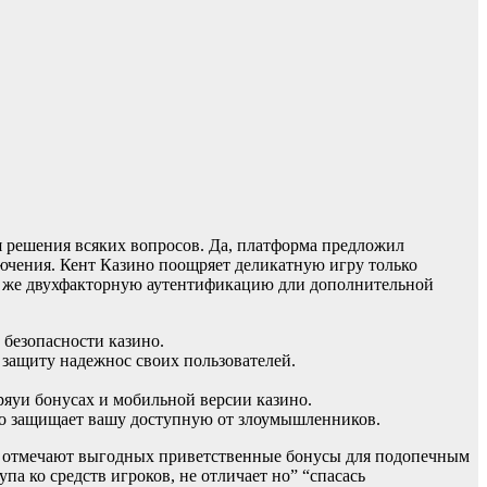
я решения всяких вопросов. Да, платформа предложил
ючения. Кент Казино поощряет деликатную игру только
и же двухфакторную аутентификацию дли дополнительной
 безопасности казино.
 защиту надежнос своих пользователей.
яуи бонусах и мобильной версии казино.
“оно защищает вашу доступную от злоумышленников.
ли отмечают выгодных приветственные бонусы для подопечным
а ко средств игроков, не отличает но” “спасась