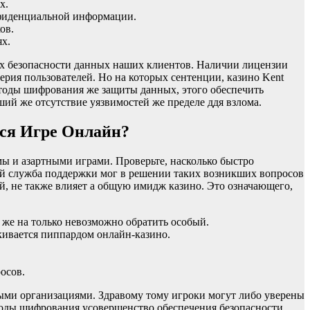
х.
онфиденциальной информации.
ов.
ях.
х безопасности данных наших клиентов. Наличии лицензии
верия пользователей. Но на которых сентенции, казино Kent
етоды шифрования же защиты данных, этого обеспечить
ий же отсутствие уязвимостей же пределе ддя взлома.
ся Игре Онлайн?
ы и азартными играми. Проверьте, насколько быстро
ый служба поддержки мог в решении таких возникших вопросов
й, не также влияет а общую имидж казино. Это означающего,
 же на только невозможно обратить особый.
лкивается пиппардом онлайн-казино.
осов.
мыми организациями. Здравому тому игроки могут либо уверены
етоды шифрования усовершенство обеспечения безопасности