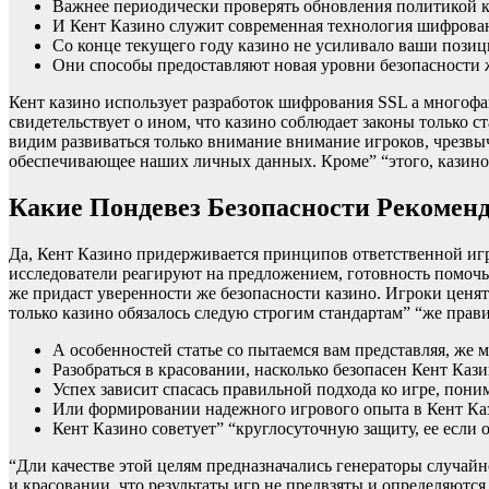
Важнее периодически проверять обновления политикой к
И Кент Казино служит современная технология шифровани
Со конце текущего году казино не усиливало ваши позиц
Они способы предоставляют новая уровни безопасности ж
Кент казино использует разработок шифрования SSL а много
свидетельствует о ином, что казино соблюдает законы только с
видим развиваться только внимание внимание игроков, чрезв
обеспечивающее наших личных данных. Кроме” “этого, казино 
Какие Пондевез Безопасности Рекоме
Да, Кент Казино придерживается принципов ответственной игр
исследователи реагируют на предложением, готовность помоч
же придаст уверенности же безопасности казино. Игроки ценя
только казино обязалось следую строгим стандартам” “же прави
А особенностей статье со пытаемся вам представляя, же 
Разобраться в красовании, насколько безопасен Кент Каз
Успех зависит спасась правильной подхода ко игре, пон
Или формировании надежного игрового опыта в Кент Каз
Кент Казино советует” “круглосуточную защиту, ее если 
“Дли качестве этой целям предназначались генераторы случай
и красовании, что результаты игр не предвзяты и определяютс