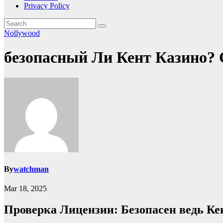
Privacy Policy
Nollywood
безопасный Ли Кент Казино?
By
watchman
Mar 18, 2025
Проверка Лицензии: Безопасен ведь Ке