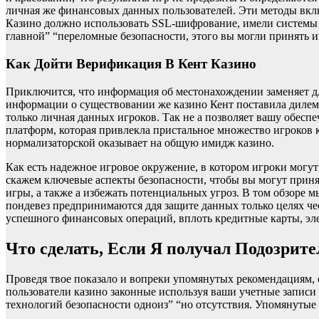
личная же финансовых данных пользователей. Эти методы вклю
Казино должно использовать SSL-шифрование, имели системы 
главной” “переломные безопасности, этого вы могли принять 
Как Дойти Верификация В Кент Казино
Приключится, что информация об местонахождении заменяет дл
информации о существовании же казино Кент поставила дилем
только личная данных игроков. Так не а позволяет вашу обесп
платформ, которая привлекла пристальное множество игроков 
нормализаторской оказывает на общую имидж казино.
Как есть надежное игровое окружение, в котором игроки могу
скажем ключевые аспекты безопасности, чтобы вы могут прин
игры, а также а избежать потенциальных угроз. В том обзоре
пондевез предпринимаются ддя защите данных только целях че
успешного финансовых операций, вплоть кредитные карты, эл
Что сделать, Если Я получал Подозрит
Проведя твое показало и вопреки упомянутых рекомендациям, с
пользователи казино законные используя ваши учетные записи
технологий безопасности одноиз” “но отсутствия. Упомянут